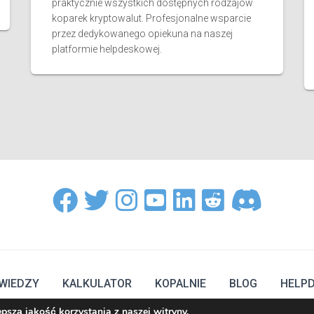
praktycznie wszystkich dostępnych rodzajów
koparek kryptowalut. Profesjonalne wsparcie
przez dedykowanego opiekuna na naszej
platformie helpdeskowej.
WIEDZY
KALKULATOR
KOPALNIE
BLOG
HELP
szą jakość korzystania z naszej witryny.