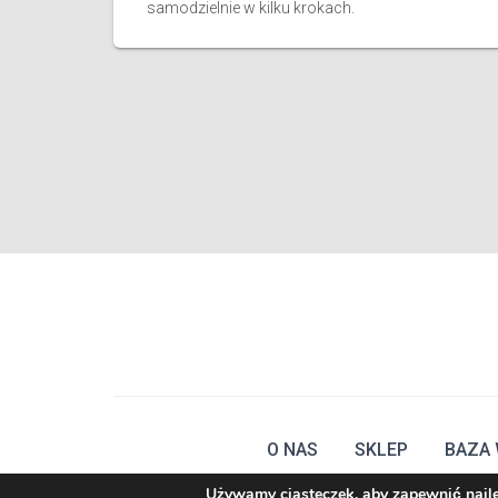
samodzielnie w kilku krokach.
O NAS
SKLEP
BAZA 
Używamy ciasteczek, aby zapewnić najlep