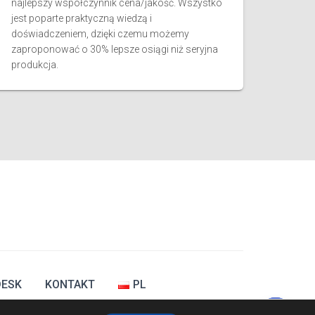
najlepszy współczynnik cena/jakość. Wszystko
jest poparte praktyczną wiedzą i
doświadczeniem, dzięki czemu możemy
zaproponować o 30% lepsze osiągi niż seryjna
produkcja.
DESK
KONTAKT
PL