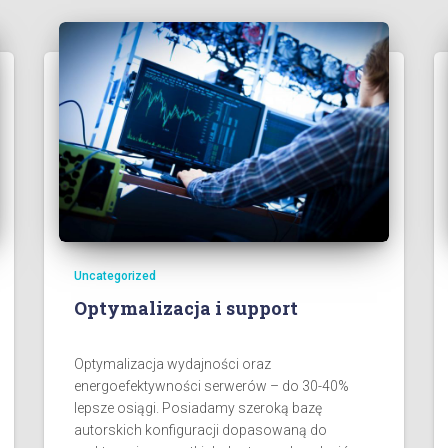
Uncategorized
Optymalizacja i support
Optymalizacja wydajności oraz
energoefektywności serwerów – do 30-40%
lepsze osiągi. Posiadamy szeroką bazę
autorskich konfiguracji dopasowaną do